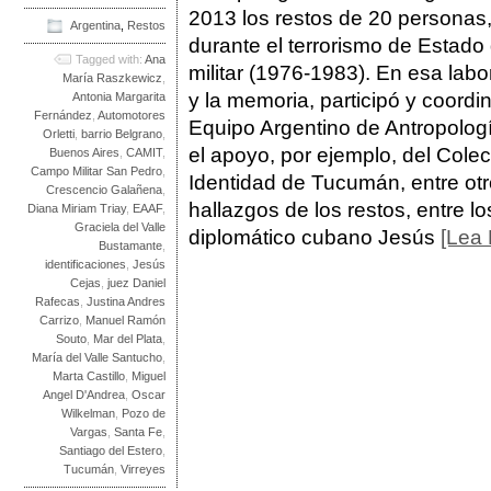
2013 los restos de 20 personas,
Argentina
,
Restos
durante el terrorismo de Estado 
Tagged with:
Ana
militar (1976-1983). En esa labor
María Raszkewicz
,
y la memoria, participó y coordin
Antonia Margarita
Fernández
,
Automotores
Equipo Argentino de Antropolog
Orletti
,
barrio Belgrano
,
el apoyo, por ejemplo, del Cole
Buenos Aires
,
CAMIT
,
Campo Militar San Pedro
,
Identidad de Tucumán, entre otr
Crescencio Galañena
,
hallazgos de los restos, entre l
Diana Miriam Triay
,
EAAF
,
Graciela del Valle
diplomático cubano Jesús
[Lea
Bustamante
,
identificaciones
,
Jesús
Cejas
,
juez Daniel
Rafecas
,
Justina Andres
Carrizo
,
Manuel Ramón
Souto
,
Mar del Plata
,
María del Valle Santucho
,
Marta Castillo
,
Miguel
Angel D'Andrea
,
Oscar
Wilkelman
,
Pozo de
Vargas
,
Santa Fe
,
Santiago del Estero
,
Tucumán
,
Virreyes